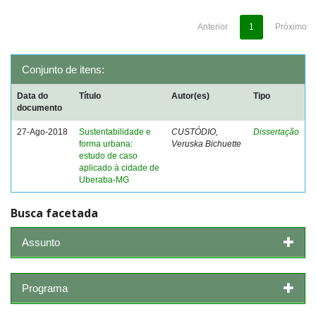
Anterior
1
Próximo
Conjunto de itens:
Data do
Título
Autor(es)
Tipo
documento
27-Ago-2018
Sustentabilidade e
CUSTÓDIO,
Dissertação
forma urbana:
Veruska Bichuette
estudo de caso
aplicado à cidade de
Uberaba-MG
Busca facetada
Assunto
Programa