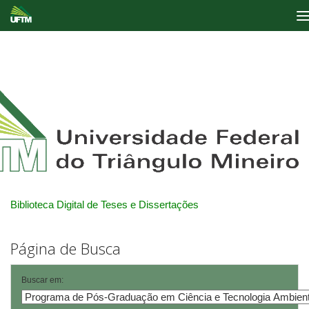
Skip
navigation
Biblioteca Digital de Teses e Dissertações
Página de Busca
Buscar em: