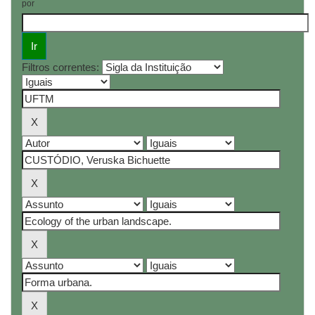
por
Filtros correntes: