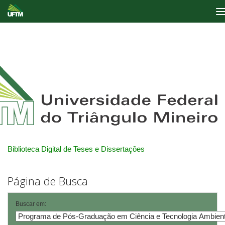
Skip
navigation
Biblioteca Digital de Teses e Dissertações
Página de Busca
Buscar em: