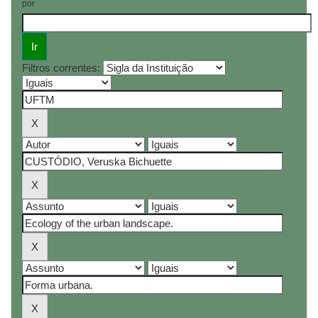
por
Filtros correntes: