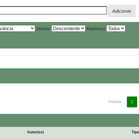
Ordenar
Registro(s)
Anterior
1
Autor(es)
Tip