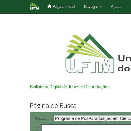
Página inicial
Navegar
Ajuda
Skip
navigation
Biblioteca Digital de Teses e Dissertações
Página de Busca
Buscar em:
por