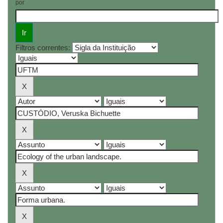
por
Filtros correntes: