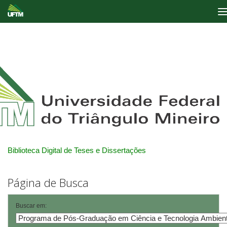
Skip
navigation
Biblioteca Digital de Teses e Dissertações
Página de Busca
Buscar em: