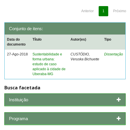
Anterior
1
Próximo
Conjunto de itens:
Data do
Título
Autor(es)
Tipo
documento
27-Ago-2018
Sustentabilidade e
CUSTÓDIO,
Dissertação
forma urbana:
Veruska Bichuette
estudo de caso
aplicado à cidade de
Uberaba-MG
Busca facetada
Instituição
Programa