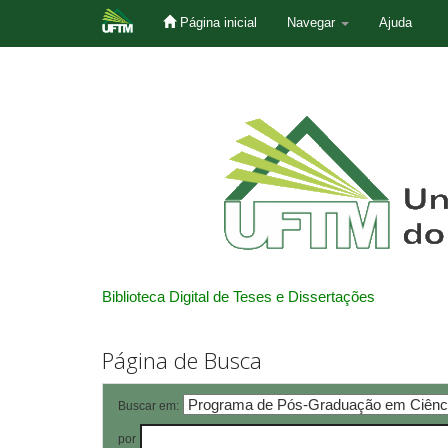
Página inicial
Navegar
Ajuda
Skip
navigation
Biblioteca Digital de Teses e Dissertações
Página de Busca
Buscar em:
por