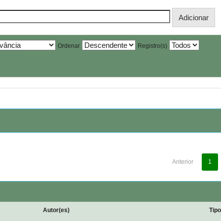
Ordenar
Registro(s)
Anterior
1
Autor(es)
Tip