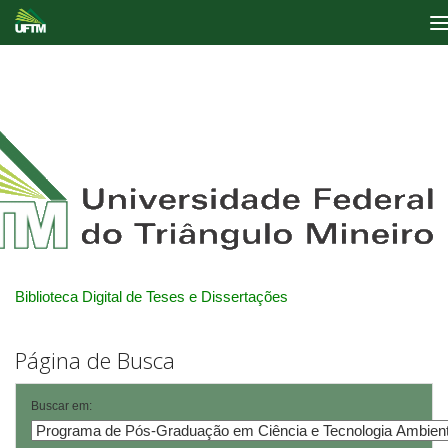
Skip
navigation
Biblioteca Digital de Teses e Dissertações
Página de Busca
Buscar em: