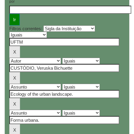
por
Filtros correntes: