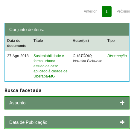
Anterior
1
Próximo
Conjunto de itens:
Data do
Título
Autor(es)
Tipo
documento
27-Ago-2018
Sustentabilidade e
CUSTÓDIO,
Dissertação
forma urbana:
Veruska Bichuette
estudo de caso
aplicado à cidade de
Uberaba-MG
Busca facetada
Assunto
Data de Publicação