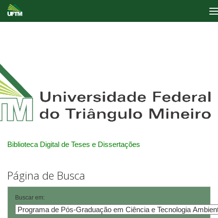
Skip
navigation
Biblioteca Digital de Teses e Dissertações
Página de Busca
Buscar em: