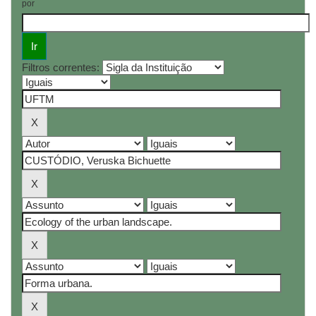
por
Filtros correntes: