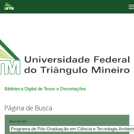
Skip
navigation
Biblioteca Digital de Teses e Dissertações
Página de Busca
Buscar em: