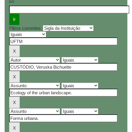
por
Filtros correntes: