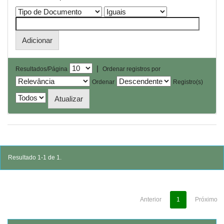
|
Resultados/Página
Ordenar registros por
Ordenar
Registro(s)
Resultado 1-1 de 1.
Anterior
1
Próximo