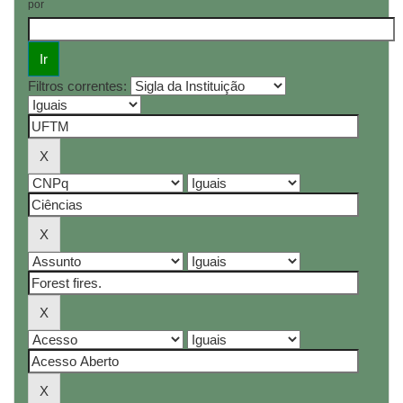
por
Filtros correntes: