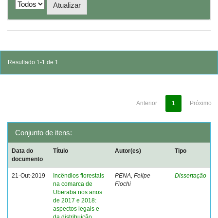
Resultado 1-1 de 1.
Anterior
1
Próximo
Conjunto de itens:
Data do
Título
Autor(es)
Tipo
documento
21-Out-2019
Incêndios florestais
PENA, Felipe
Dissertação
na comarca de
Fiochi
Uberaba nos anos
de 2017 e 2018:
aspectos legais e
da distribuição