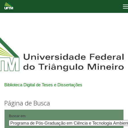
Skip
navigation
Biblioteca Digital de Teses e Dissertações
Página de Busca
Buscar em: