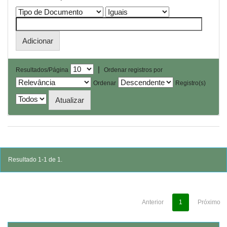
|
Resultados/Página
Ordenar registros por
Ordenar
Registro(s)
Resultado 1-1 de 1.
Anterior
1
Próximo