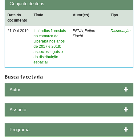
Conjunto de itens:
Data do
Título
Autor(es)
Tipo
documento
21-Out-2019
Incêndios florestais
PENA, Felipe
Dissertação
na comarca de
Fiochi
Uberaba nos anos
de 2017 e 2018:
aspectos legais e
da distribuição
espacial
Busca facetada
Autor
Assunto
Programa