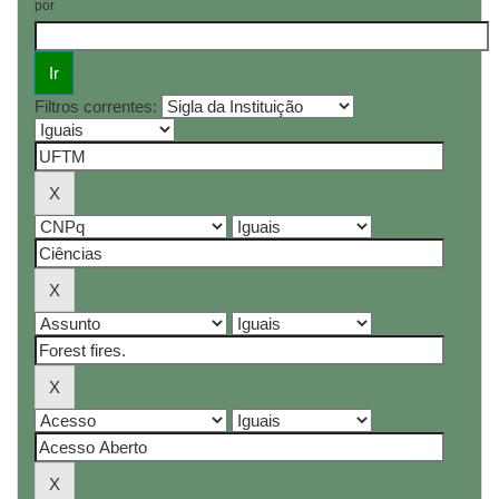
por
Filtros correntes: