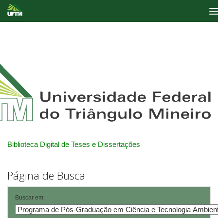
Skip
navigation
Biblioteca Digital de Teses e Dissertações
Página de Busca
Buscar em: