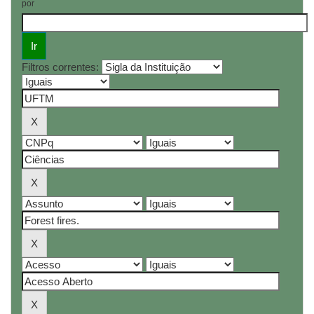
por
Filtros correntes: