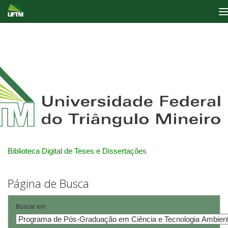
Skip
navigation
Biblioteca Digital de Teses e Dissertações
Página de Busca
Buscar em: