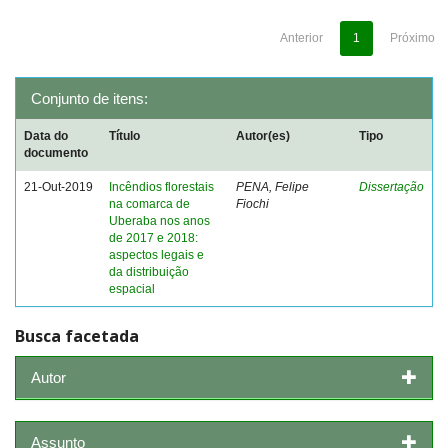
Anterior
1
Próximo
Conjunto de itens:
Data do
Título
Autor(es)
Tipo
documento
21-Out-2019
Incêndios florestais
PENA, Felipe
Dissertação
na comarca de
Fiochi
Uberaba nos anos
de 2017 e 2018:
aspectos legais e
da distribuição
espacial
Busca facetada
Autor
Assunto