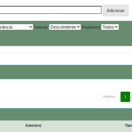
Ordenar
Registro(s)
Anterior
1
Autor(es)
Tip