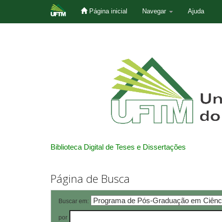
Página inicial
Navegar
Ajuda
Skip
navigation
Biblioteca Digital de Teses e Dissertações
Página de Busca
Buscar em:
por