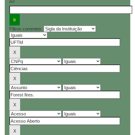
por
Filtros correntes: