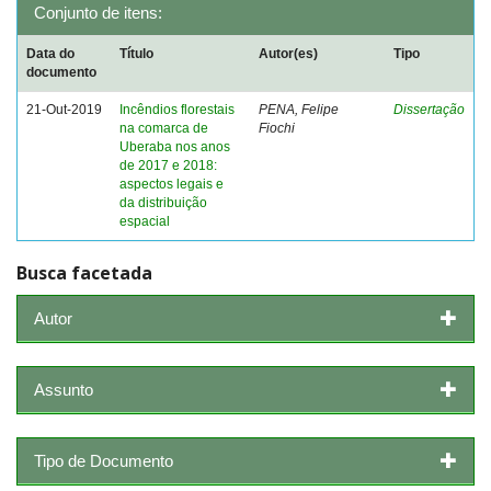
Conjunto de itens:
Data do
Título
Autor(es)
Tipo
documento
21-Out-2019
Incêndios florestais
PENA, Felipe
Dissertação
na comarca de
Fiochi
Uberaba nos anos
de 2017 e 2018:
aspectos legais e
da distribuição
espacial
Busca facetada
Autor
Assunto
Tipo de Documento