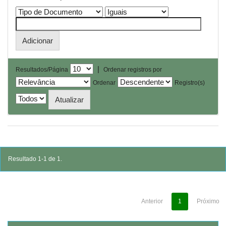
|
Resultados/Página
Ordenar registros por
Ordenar
Registro(s)
Resultado 1-1 de 1.
Anterior
1
Próximo