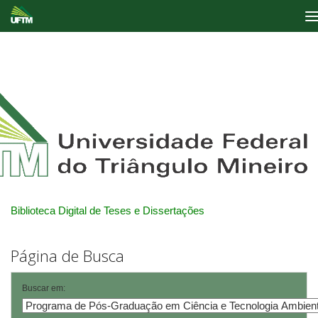
Skip
navigation
Biblioteca Digital de Teses e Dissertações
Página de Busca
Buscar em: