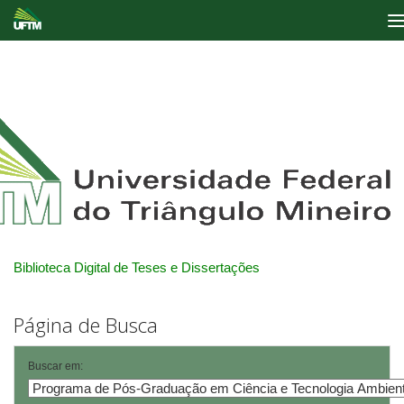
Skip
navigation
Biblioteca Digital de Teses e Dissertações
Página de Busca
Buscar em: