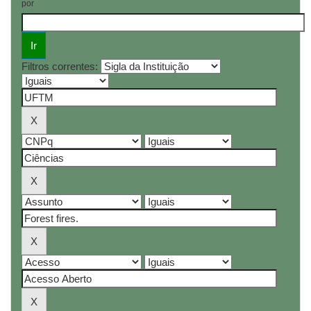
por
Filtros correntes: