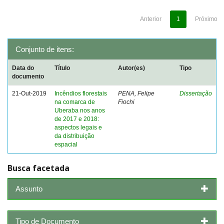
Anterior
1
Próximo
Conjunto de itens:
Data do
Título
Autor(es)
Tipo
documento
21-Out-2019
Incêndios florestais
PENA, Felipe
Dissertação
na comarca de
Fiochi
Uberaba nos anos
de 2017 e 2018:
aspectos legais e
da distribuição
espacial
Busca facetada
Assunto
Tipo de Documento