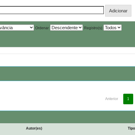
Ordenar
Registro(s)
Anterior
1
Autor(es)
Tip