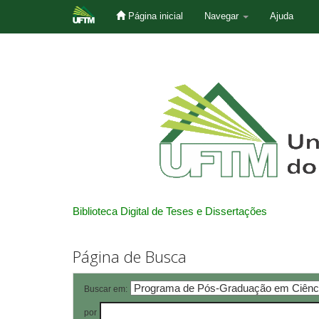
Página inicial
Navegar
Ajuda
Skip
navigation
Biblioteca Digital de Teses e Dissertações
Página de Busca
Buscar em:
por