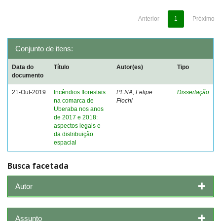
Anterior
1
Próximo
Conjunto de itens:
Data do
Título
Autor(es)
Tipo
documento
21-Out-2019
Incêndios florestais
PENA, Felipe
Dissertação
na comarca de
Fiochi
Uberaba nos anos
de 2017 e 2018:
aspectos legais e
da distribuição
espacial
Busca facetada
Autor
Assunto