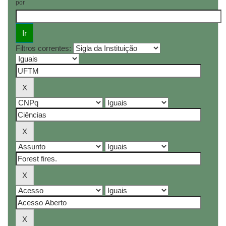
por
Filtros correntes: