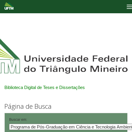
Skip
navigation
Biblioteca Digital de Teses e Dissertações
Página de Busca
Buscar em: