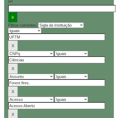
por
Filtros correntes: