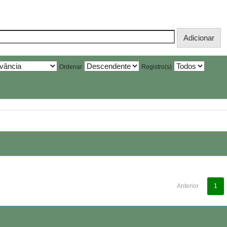
Ordenar
Registro(s)
Anterior
1