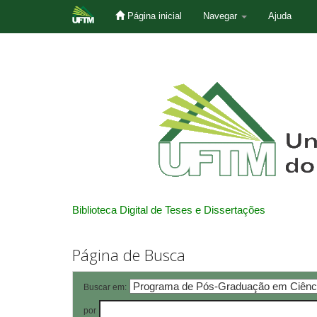
Página inicial
Navegar
Ajuda
Skip
navigation
Biblioteca Digital de Teses e Dissertações
Página de Busca
Buscar em:
por