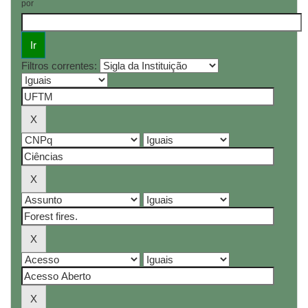
por
Filtros correntes: