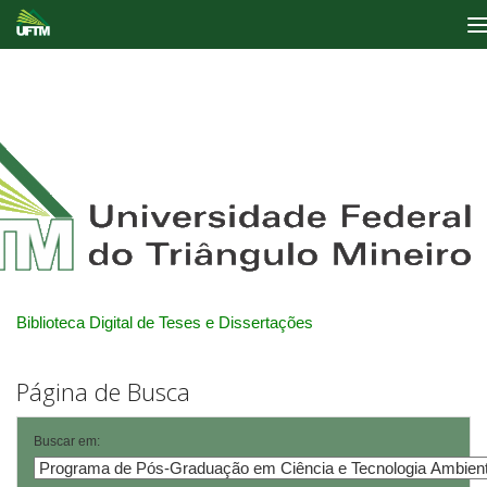
Skip
navigation
Biblioteca Digital de Teses e Dissertações
Página de Busca
Buscar em: