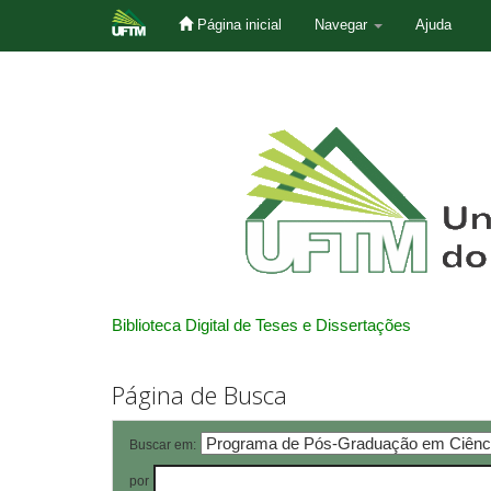
Página inicial
Navegar
Ajuda
Skip
navigation
Biblioteca Digital de Teses e Dissertações
Página de Busca
Buscar em:
por