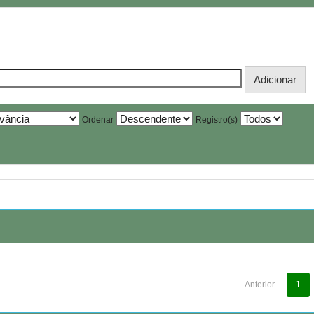
Ordenar
Registro(s)
Anterior
1