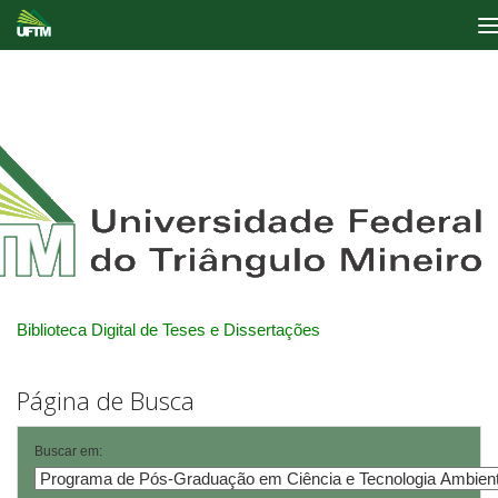
Skip
navigation
Biblioteca Digital de Teses e Dissertações
Página de Busca
Buscar em: