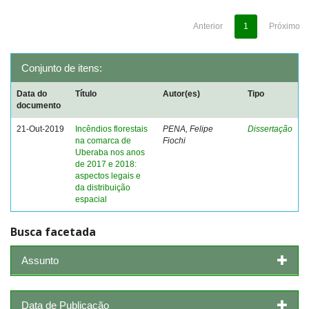
Anterior
1
Próximo
Conjunto de itens:
Data do
Título
Autor(es)
Tipo
documento
21-Out-2019
Incêndios florestais
PENA, Felipe
Dissertação
na comarca de
Fiochi
Uberaba nos anos
de 2017 e 2018:
aspectos legais e
da distribuição
espacial
Busca facetada
Assunto
Data de Publicação