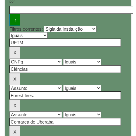
por
Filtros correntes: