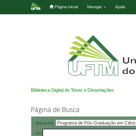
Página inicial
Navegar
Ajuda
Skip
navigation
Biblioteca Digital de Teses e Dissertações
Página de Busca
Buscar em:
por