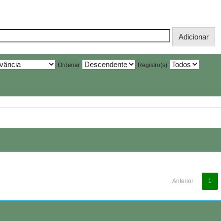
Ordenar
Registro(s)
Anterior
1