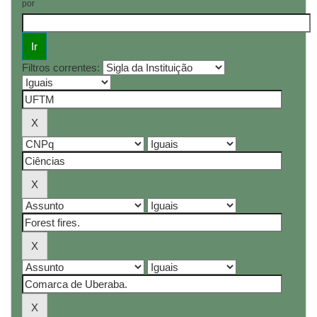
por
Filtros correntes: