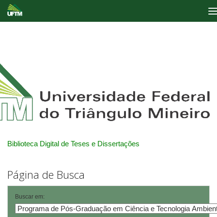
Skip
navigation
Biblioteca Digital de Teses e Dissertações
Página de Busca
Buscar em: