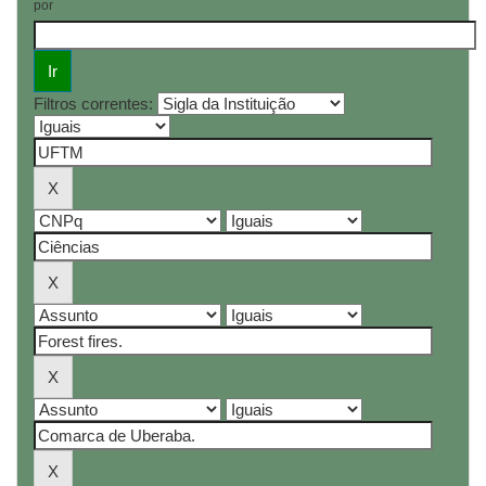
por
Filtros correntes: