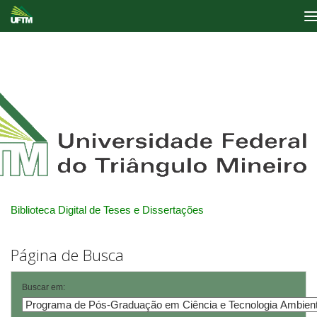
Skip
navigation
Biblioteca Digital de Teses e Dissertações
Página de Busca
Buscar em: