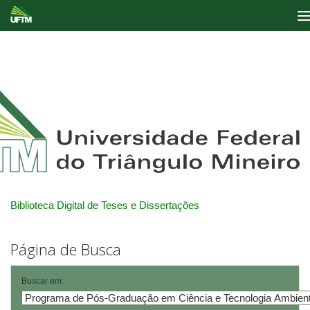
Skip
navigation
Biblioteca Digital de Teses e Dissertações
Página de Busca
Buscar em: