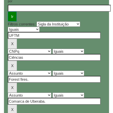
por
Filtros correntes: