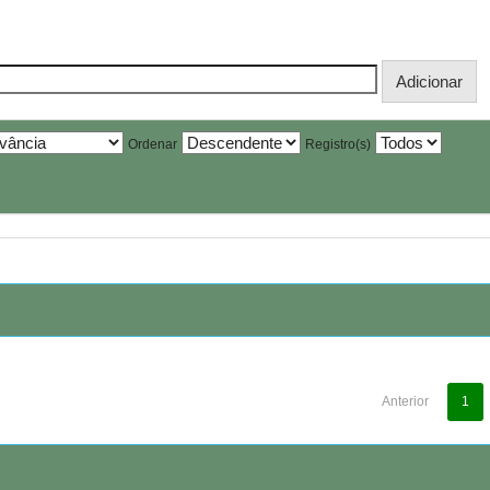
Ordenar
Registro(s)
Anterior
1