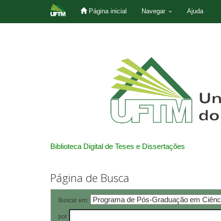
Página inicial
Navegar
Ajuda
Skip
navigation
Biblioteca Digital de Teses e Dissertações
Página de Busca
Buscar em:
por