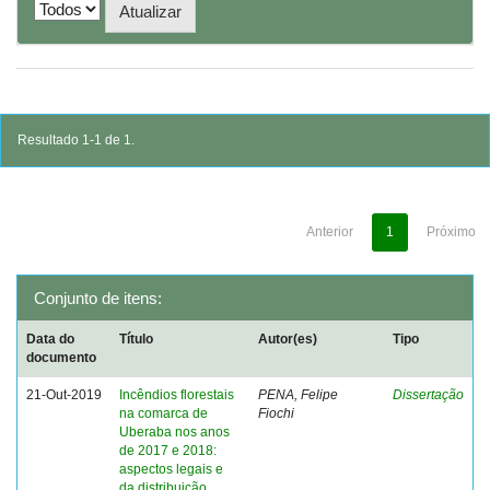
Resultado 1-1 de 1.
Anterior
1
Próximo
Conjunto de itens:
Data do
Título
Autor(es)
Tipo
documento
21-Out-2019
Incêndios florestais
PENA, Felipe
Dissertação
na comarca de
Fiochi
Uberaba nos anos
de 2017 e 2018:
aspectos legais e
da distribuição