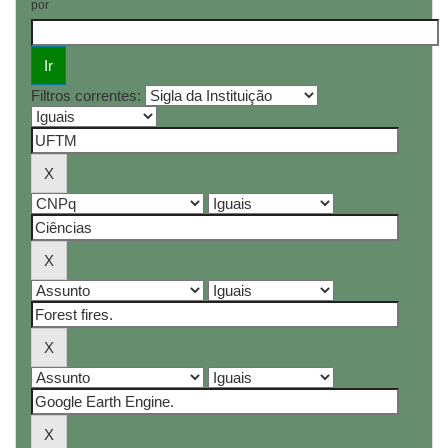
por
Filtros correntes: