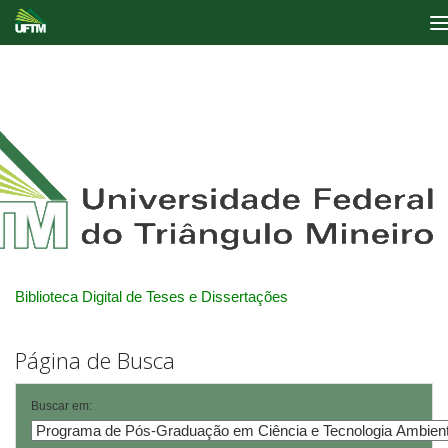
Skip
navigation
Biblioteca Digital de Teses e Dissertações
Página de Busca
Buscar em: