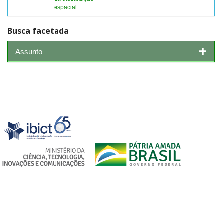
espacial
Busca facetada
Assunto