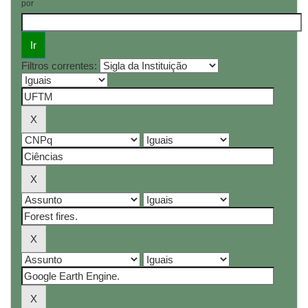
por
Filtros correntes: