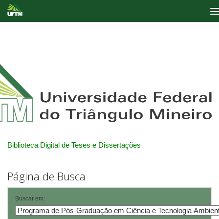
Skip
navigation
Biblioteca Digital de Teses e Dissertações
Página de Busca
Buscar em: