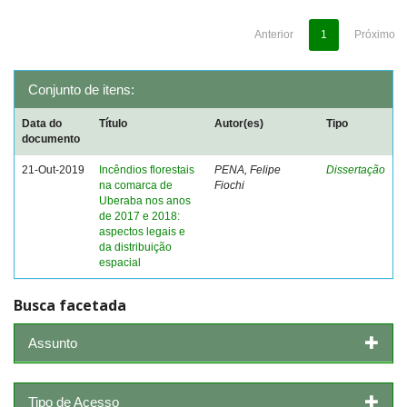
Anterior
1
Próximo
Conjunto de itens:
Data do
Título
Autor(es)
Tipo
documento
21-Out-2019
Incêndios florestais
PENA, Felipe
Dissertação
na comarca de
Fiochi
Uberaba nos anos
de 2017 e 2018:
aspectos legais e
da distribuição
espacial
Busca facetada
Assunto
Tipo de Acesso