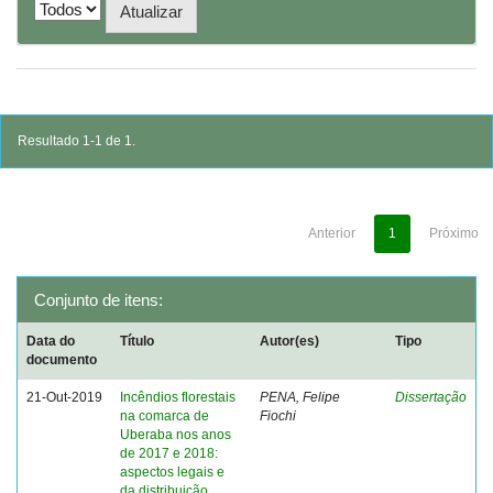
Resultado 1-1 de 1.
Anterior
1
Próximo
Conjunto de itens:
Data do
Título
Autor(es)
Tipo
documento
21-Out-2019
Incêndios florestais
PENA, Felipe
Dissertação
na comarca de
Fiochi
Uberaba nos anos
de 2017 e 2018:
aspectos legais e
da distribuição