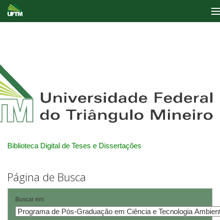
Skip
navigation
Biblioteca Digital de Teses e Dissertações
Página de Busca
Buscar em: