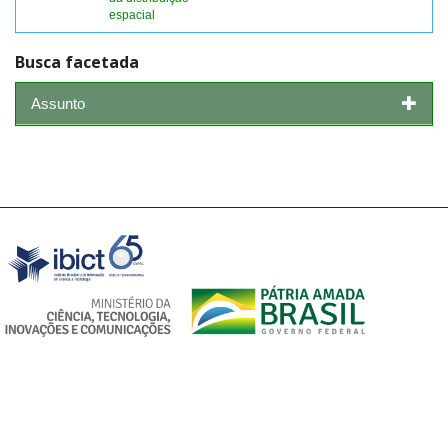
espacial
Busca facetada
Assunto