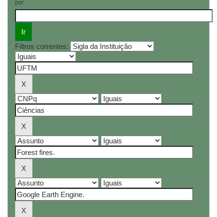
por
Filtros correntes: