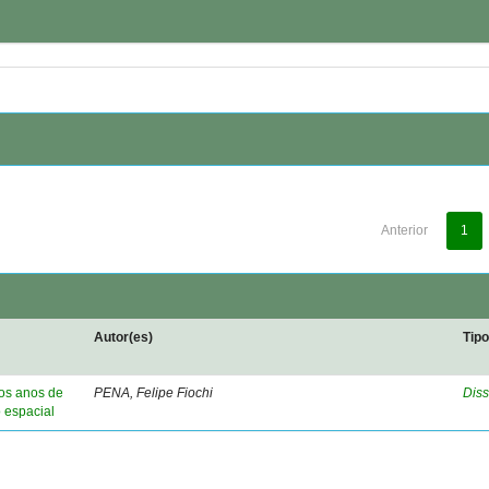
Anterior
1
Autor(es)
Tip
nos anos de
PENA, Felipe Fiochi
Diss
o espacial