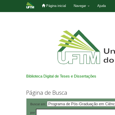
Página inicial
Navegar
Ajuda
Skip
navigation
Biblioteca Digital de Teses e Dissertações
Página de Busca
Buscar em:
por