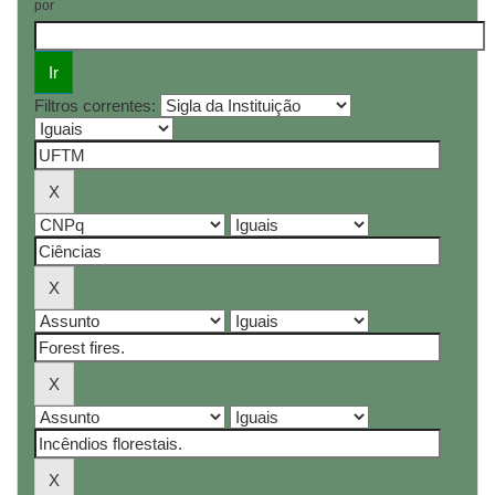
por
Filtros correntes: