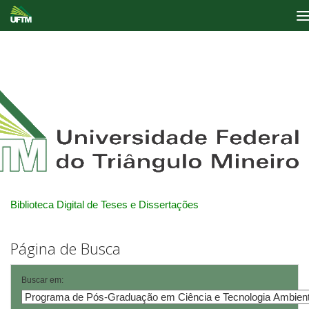
Skip
navigation
Biblioteca Digital de Teses e Dissertações
Página de Busca
Buscar em: