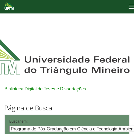
Skip
navigation
Biblioteca Digital de Teses e Dissertações
Página de Busca
Buscar em: