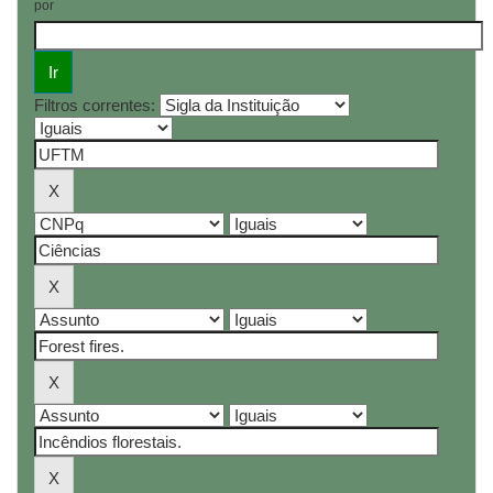
por
Filtros correntes: