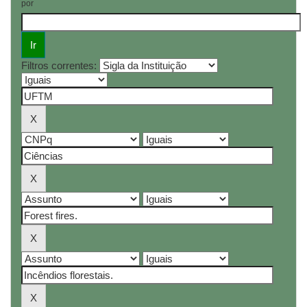
por
Filtros correntes: