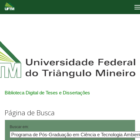
Skip
navigation
Biblioteca Digital de Teses e Dissertações
Página de Busca
Buscar em: