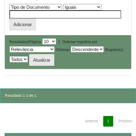
|
Resultados/Página
Ordenar registros por
Ordenar
Registro(s)
Resultado 1-1 de 1.
Anterior
1
Próximo