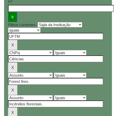
por
Filtros correntes: