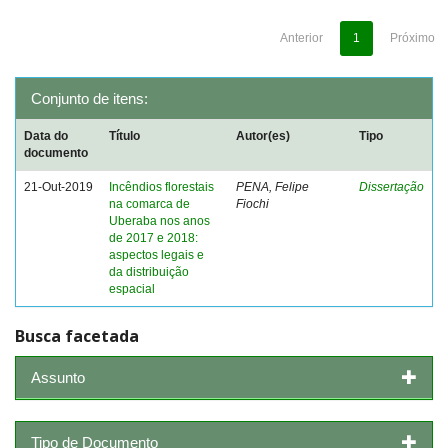
Anterior
1
Próximo
Conjunto de itens:
Data do
Título
Autor(es)
Tipo
documento
21-Out-2019
Incêndios florestais
PENA, Felipe
Dissertação
na comarca de
Fiochi
Uberaba nos anos
de 2017 e 2018:
aspectos legais e
da distribuição
espacial
Busca facetada
Assunto
Tipo de Documento