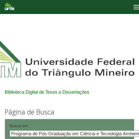
Skip
navigation
Biblioteca Digital de Teses e Dissertações
Página de Busca
Buscar em: