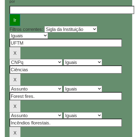
por
Filtros correntes: