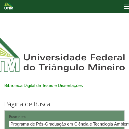
Skip
navigation
Biblioteca Digital de Teses e Dissertações
Página de Busca
Buscar em: