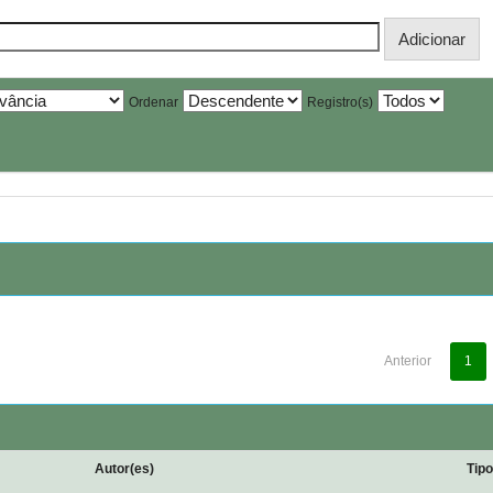
Ordenar
Registro(s)
Anterior
1
Autor(es)
Tip