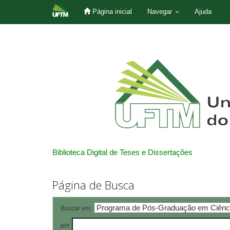
Página inicial
Navegar
Ajuda
Skip
navigation
Biblioteca Digital de Teses e Dissertações
Página de Busca
Buscar em:
por