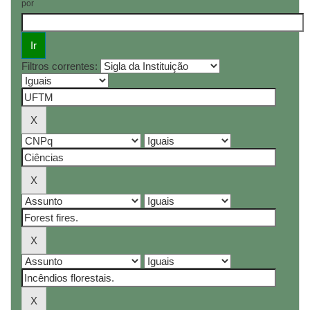
por
Filtros correntes: