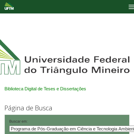
Skip
navigation
Biblioteca Digital de Teses e Dissertações
Página de Busca
Buscar em: