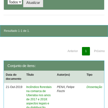
Resultado 1-1 de 1.
Anterior
1
Próximo
Conjunto de itens:
Data do
Título
Autor(es)
Tipo
documento
21-Out-2019
Incêndios florestais
PENA, Felipe
Dissertação
na comarca de
Fiochi
Uberaba nos anos
de 2017 e 2018:
aspectos legais e
da distribuição