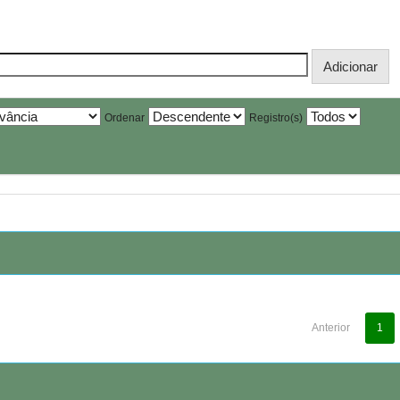
Ordenar
Registro(s)
Anterior
1