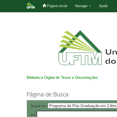
Página inicial
Navegar
Ajuda
Skip
navigation
Biblioteca Digital de Teses e Dissertações
Página de Busca
Buscar em:
por