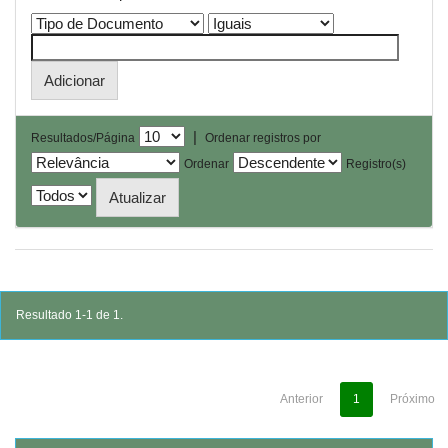
|
Resultados/Página
Ordenar registros por
Ordenar
Registro(s)
Resultado 1-1 de 1.
Anterior
1
Próximo