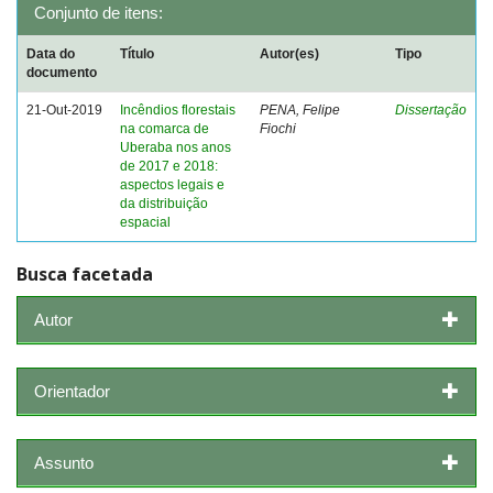
Conjunto de itens:
Data do
Título
Autor(es)
Tipo
documento
21-Out-2019
Incêndios florestais
PENA, Felipe
Dissertação
na comarca de
Fiochi
Uberaba nos anos
de 2017 e 2018:
aspectos legais e
da distribuição
espacial
Busca facetada
Autor
Orientador
Assunto