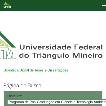
Skip
navigation
Biblioteca Digital de Teses e Dissertações
Página de Busca
Buscar em: