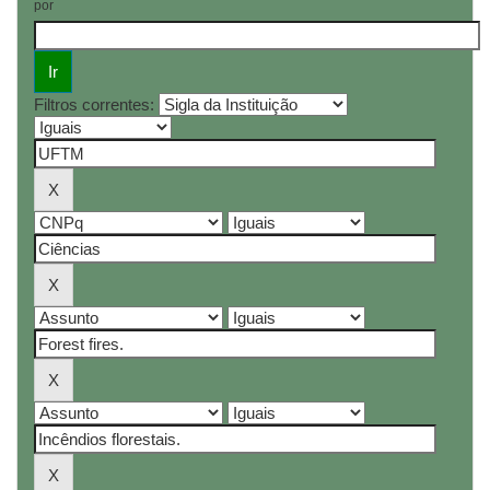
por
Filtros correntes: