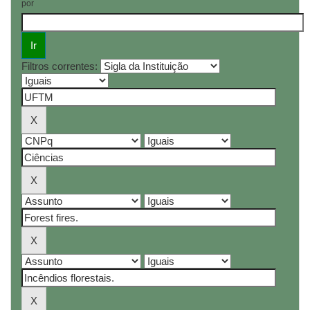
por
Filtros correntes: