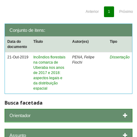
Anterior
1
Próximo
Conjunto de itens:
Data do
Título
Autor(es)
Tipo
documento
21-Out-2019
Incêndios florestais
PENA, Felipe
Dissertação
na comarca de
Fiochi
Uberaba nos anos
de 2017 e 2018:
aspectos legais e
da distribuição
espacial
Busca facetada
Orientador
Assunto