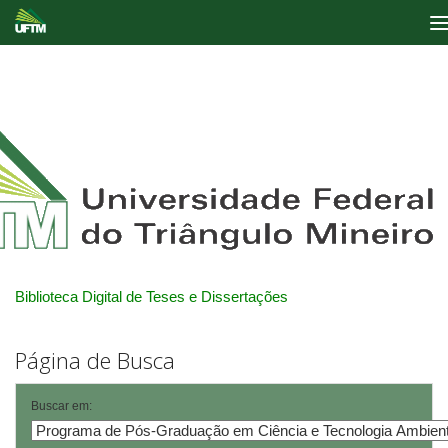
Skip
navigation
Biblioteca Digital de Teses e Dissertações
Página de Busca
Buscar em: