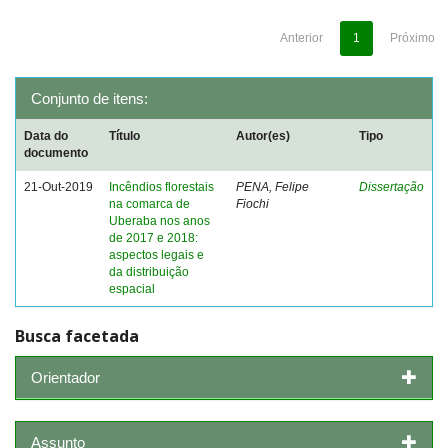
Anterior
1
Próximo
Conjunto de itens:
Data do
Título
Autor(es)
Tipo
documento
21-Out-2019
Incêndios florestais
PENA, Felipe
Dissertação
na comarca de
Fiochi
Uberaba nos anos
de 2017 e 2018:
aspectos legais e
da distribuição
espacial
Busca facetada
Orientador
Assunto