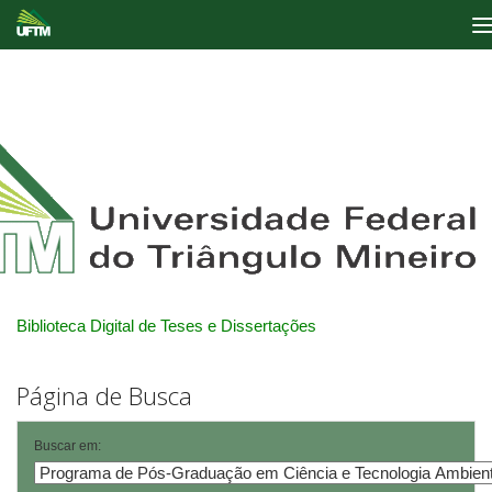
Skip
navigation
Biblioteca Digital de Teses e Dissertações
Página de Busca
Buscar em: