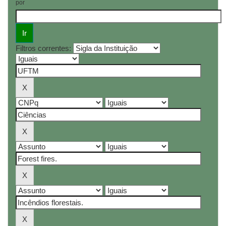
por
Filtros correntes: