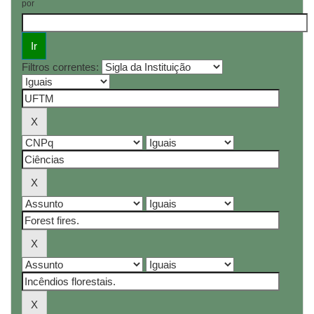
por
Filtros correntes: