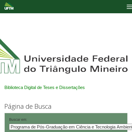
Skip
navigation
Biblioteca Digital de Teses e Dissertações
Página de Busca
Buscar em: