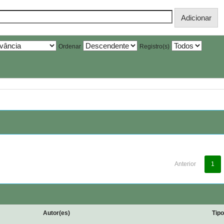
Ordenar
Registro(s)
Anterior
1
Autor(es)
Tip