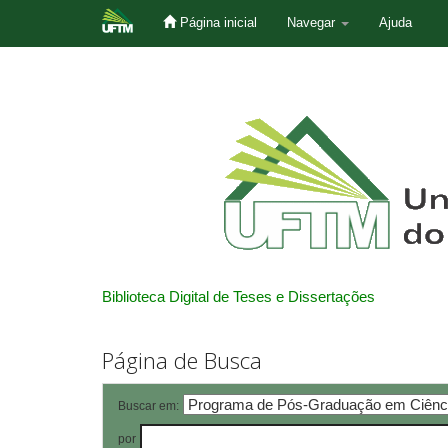
Página inicial
Navegar
Ajuda
Skip
navigation
Biblioteca Digital de Teses e Dissertações
Página de Busca
Buscar em:
por