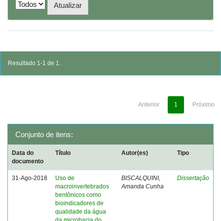
Resultado 1-1 de 1.
Anterior
1
Próximo
Conjunto de itens:
Data do
Título
Autor(es)
Tipo
documento
31-Ago-2018
Uso de
BISCALQUINI,
Dissertação
macroinvertebrados
Amanda Cunha
bentônicos como
bioindicadores de
qualidade da água
da microbacia do