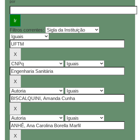
por
Filtros correntes: