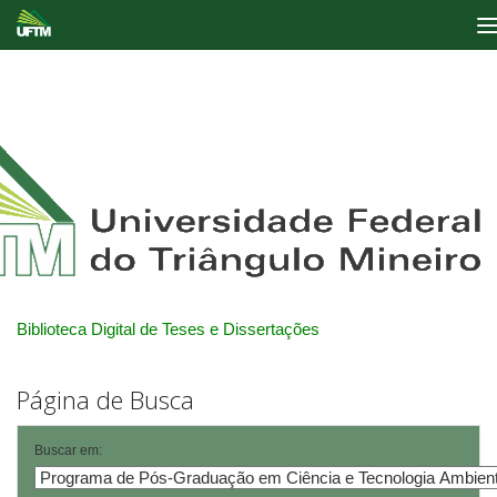
Skip
navigation
Biblioteca Digital de Teses e Dissertações
Página de Busca
Buscar em: