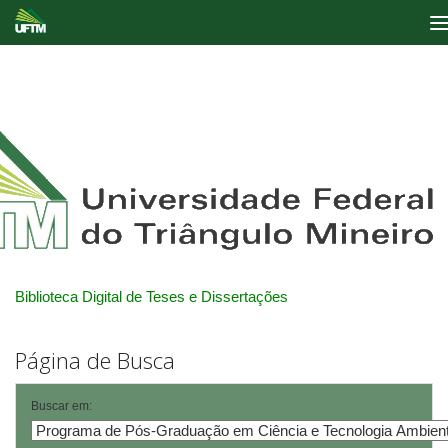
Skip
navigation
Biblioteca Digital de Teses e Dissertações
Página de Busca
Buscar em: