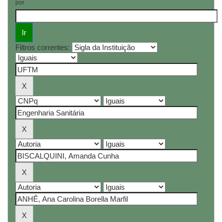
por
Filtros correntes: