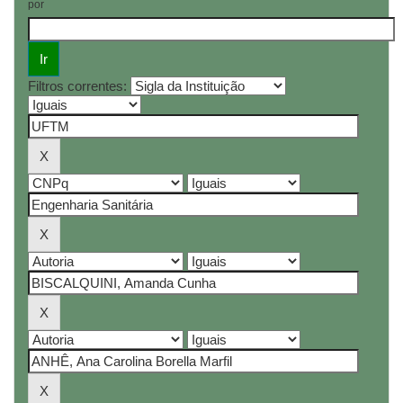
por
Filtros correntes: