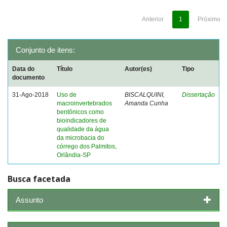
Anterior
1
Próximo
Conjunto de itens:
Data do
Título
Autor(es)
Tipo
documento
31-Ago-2018
Uso de
BISCALQUINI,
Dissertação
macroinvertebrados
Amanda Cunha
bentônicos como
bioindicadores de
qualidade da água
da microbacia do
córrego dos Palmitos,
Orlândia-SP
Busca facetada
Assunto