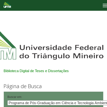
Skip
navigation
Biblioteca Digital de Teses e Dissertações
Página de Busca
Buscar em: