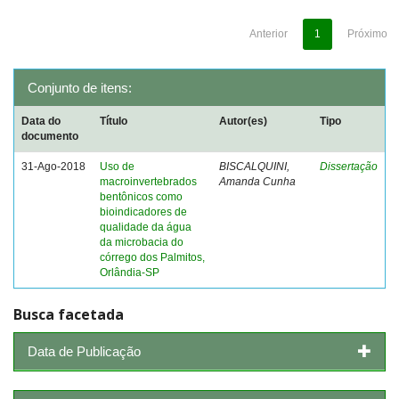
Anterior
1
Próximo
Conjunto de itens:
Data do
Título
Autor(es)
Tipo
documento
31-Ago-2018
Uso de
BISCALQUINI,
Dissertação
macroinvertebrados
Amanda Cunha
bentônicos como
bioindicadores de
qualidade da água
da microbacia do
córrego dos Palmitos,
Orlândia-SP
Busca facetada
Data de Publicação