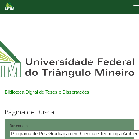
Skip
navigation
Biblioteca Digital de Teses e Dissertações
Página de Busca
Buscar em: