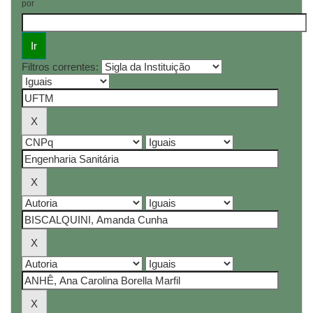
por
Filtros correntes: