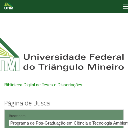
Skip
navigation
Biblioteca Digital de Teses e Dissertações
Página de Busca
Buscar em: