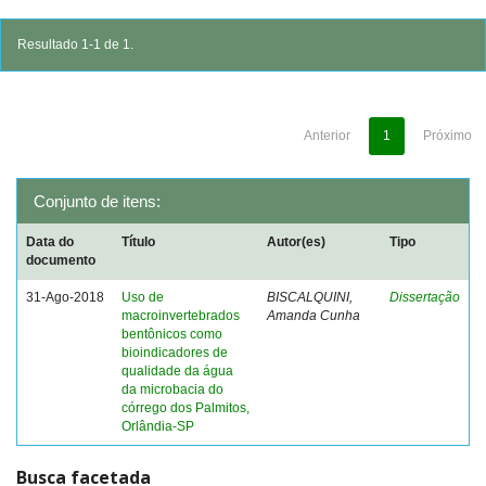
Resultado 1-1 de 1.
Anterior
1
Próximo
Conjunto de itens:
Data do
Título
Autor(es)
Tipo
documento
31-Ago-2018
Uso de
BISCALQUINI,
Dissertação
macroinvertebrados
Amanda Cunha
bentônicos como
bioindicadores de
qualidade da água
da microbacia do
córrego dos Palmitos,
Orlândia-SP
Busca facetada