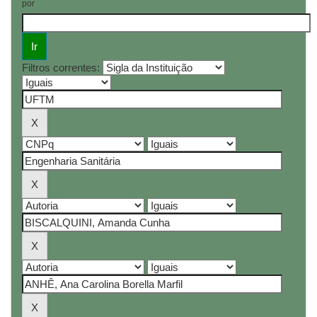
por
Filtros correntes: