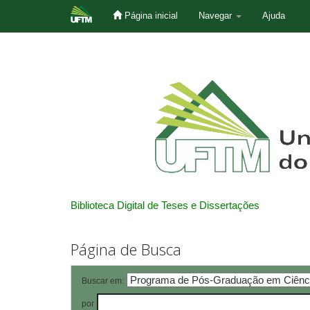
Página inicial
Navegar
Ajuda
Skip
navigation
Biblioteca Digital de Teses e Dissertações
Página de Busca
Buscar em:
por