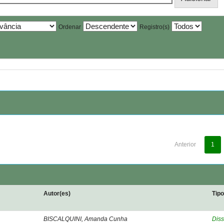
Ordenar
Registro(s)
Anterior
1
Autor(es)
Tip
BISCALQUINI, Amanda Cunha
Diss