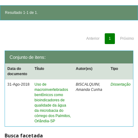
Resultado 1-1 de 1.
Anterior
1
Próximo
Conjunto de itens:
Data do
Título
Autor(es)
Tipo
documento
31-Ago-2018
Uso de
BISCALQUINI,
Dissertação
macroinvertebrados
Amanda Cunha
bentônicos como
bioindicadores de
qualidade da água
da microbacia do
córrego dos Palmitos,
Orlândia-SP
Busca facetada