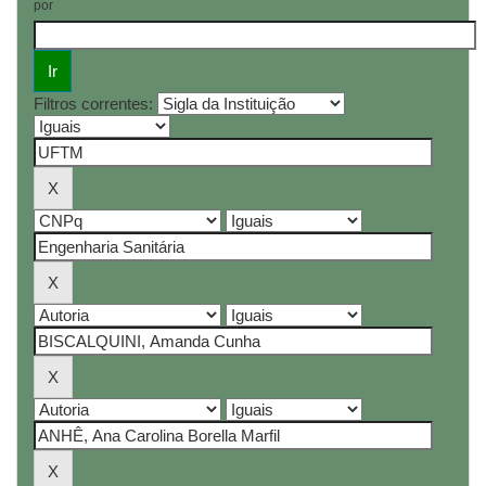
por
Filtros correntes: