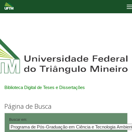
Skip
navigation
Biblioteca Digital de Teses e Dissertações
Página de Busca
Buscar em: